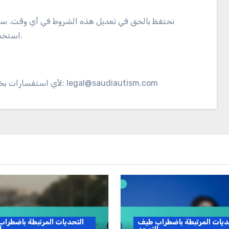
نحتفظ بالحق في تعديل هذه الشروط في أي وقت. سيت
استخدام الموقع بعد التعديلات بمثابة قبول منك لهذه التغييرات.
legal@saudiautism.com
لأي استفسارات بخصوص هذه الشروط، يرجى الاتصال بنا عبر البريد الإلكتروني:
ديات المرتبطة باضطراب طيف
التحديات المرتبطة باضطرا