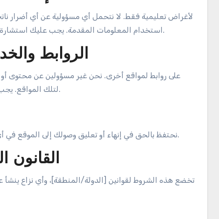
استخدام المعلومات المقدمة. يجب عليك استشارة مختص قبل اتخاذ أي قرارات بناءً على المعلومات المتاحة.
5. الروابط وال
لتلك المواقع. يجب عليك مراجعة الشروط والأحكام الخاصة بكل موقع خارجي.
نحتفظ بالحق في إنهاء أو تعليق وصولك إلى الموقع في أي وقت، دون إشعار مسبق، إذا انتهكت أي من هذه الشروط.
7. القانون
تخضع هذه الشروط لقوانين [الدولة/المنطقة]، وأي نزاع ينش