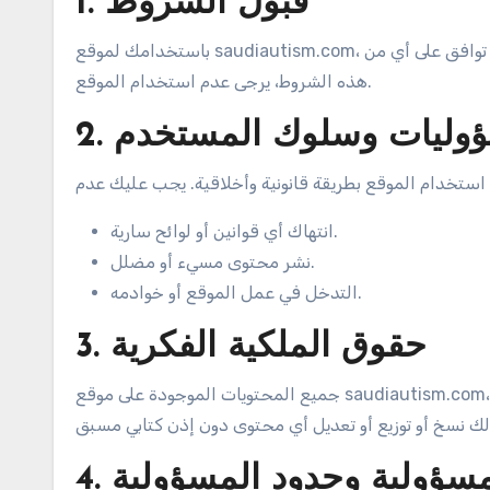
1. قبول الشروط
باستخدامك لموقع saudiautism.com، فإنك توافق على الالتزام بهذه الشروط والأحكام. إذا كنت لا توافق على أي من
هذه الشروط، يرجى عدم استخدام الموقع.
سؤوليات وسلوك المستخدم
انتهاك أي قوانين أو لوائح سارية.
نشر محتوى مسيء أو مضلل.
التدخل في عمل الموقع أو خوادمه.
3. حقوق الملكية الفكرية
جميع المحتويات الموجودة على موقع saudiautism.com، بما في ذلك النصوص والصور والشعارات، هي ملكية فكرية
 المسؤولية وحدود المسؤولية