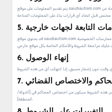
يتم تقديم المعلومات على موقع saudiautism.com لأغراض تعليمية فقط. لا نتحمل أي مسؤولية عن أي أضرار ناتجة عن
خدمات التابعة لجهات خارجية
قد يحتوي موقع saudiautism.com على روابط لمواقع أخرى. نحن غير مسؤولين عن محتوى أو ممارسات الخصوصية
6. إنهاء الوصول
 الحاكم والاختصاص القضائي
أ عن هذه الشروط سيكون من اختصاص المحاكم في [الدولة/
المنطقة].
8. التغييرات على الشروط